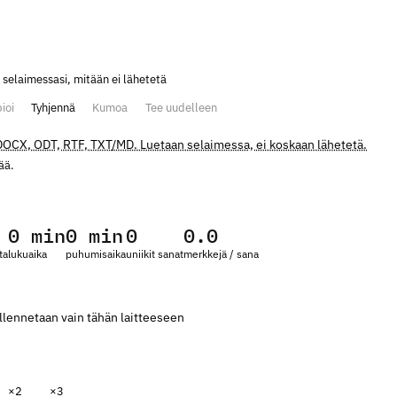
 selaimessasi, mitään ei lähetetä
ioi
Tyhjennä
Kumoa
Tee uudelleen
 DOCX, ODT, RTF, TXT/MD. Luetaan selaimessa, ei koskaan lähetetä.
ää.
0 min
0 min
0
0.0
ta
lukuaika
puhumisaika
uniikit sanat
merkkejä / sana
llennetaan vain tähän laitteeseen
×2
×3