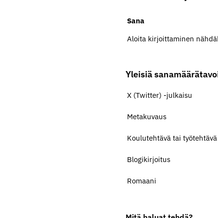
Sana
Aloita kirjoittaminen nähd
Yleisiä sanamäärätavoi
X (Twitter) -julkaisu
Metakuvaus
Koulutehtävä tai työtehtävä
Blogikirjoitus
Romaani
Mitä haluat tehdä?