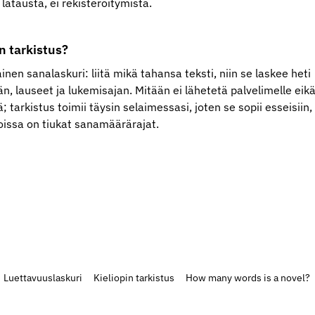
 latausta, ei rekisteröitymistä.
 tarkistus?
nen sanalaskuri: liitä mikä tahansa teksti, niin se laskee heti
 lauseet ja lukemisajan. Mitään ei lähetetä palvelimelle eik
ä; tarkistus toimii täysin selaimessasi, joten se sopii esseisiin,
 joissa on tiukat sanamäärärajat.
Luettavuuslaskuri
Kieliopin tarkistus
How many words is a novel?