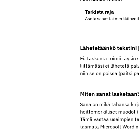
Tarkista raja
Aseta sana- tai merkkitavoi
Lähetetäänkö tekstini
Ei. Laskenta toimii täysin 
liittämääsi ei lähetetä pal
niin se on poissa (paitsi pa
Miten sanat lasketaan
Sana on mikä tahansa kirj
heittomerkilliset muodot 
Tämä vastaa useimpien tek
täsmätä Microsoft Wordin 