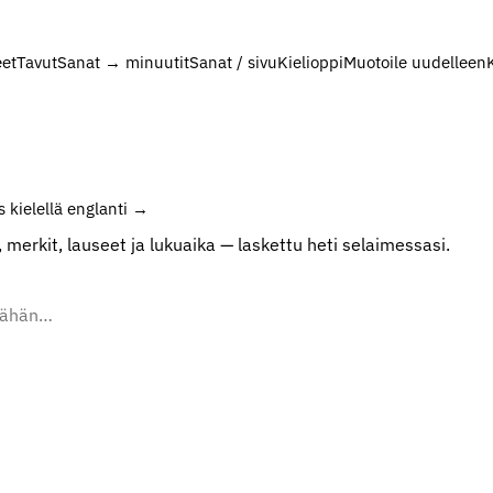
et
Tavut
Sanat → minuutit
Sanat / sivu
Kielioppi
Muotoile uudelleen
 kielellä englanti →
at, merkit, lauseet ja lukuaika — laskettu heti selaimessasi.