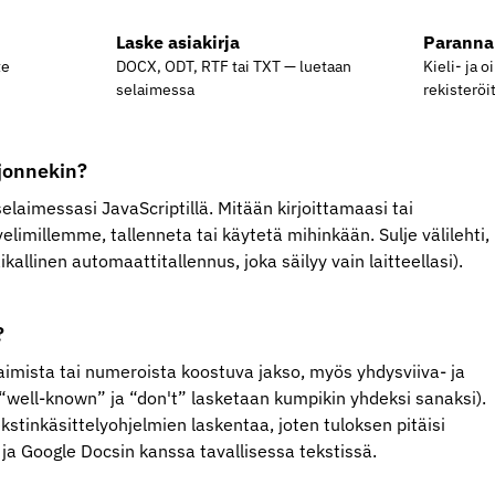
Laske asiakirja
Paranna 
te
DOCX, ODT, RTF tai TXT — luetaan
Kieli- ja o
selaimessa
rekisteröi
 jonnekin?
selaimessasi JavaScriptillä. Mitään kirjoittamaasi tai
velimillemme, tallenneta tai käytetä mihinkään. Sulje välilehti,
ikallinen automaattitallennus, joka säilyy vain laitteellasi).
?
aimista tai numeroista koostuva jakso, myös yhdysviiva- ja
(“well-known” ja “don't” lasketaan kumpikin yhdeksi sanaksi).
stinkäsittelyohjelmien laskentaa, joten tuloksen pitäisi
ja Google Docsin kanssa tavallisessa tekstissä.