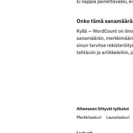
Ei nappia painettavaksi, ei
Onko tämä sanamäärän
Kyllä — WordCount on ilmai
sanamäärän, merkkimäärän,
sinun tarvitse rekisteröity
tehtäviin ja artikkeleihin,
Aiheeseen liittyvät työkalut
Merkkilaskuri
Lauselaskuri