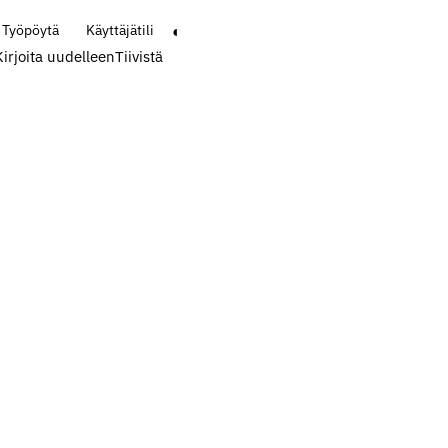
◐
Työpöytä
Käyttäjätili
Kirjoita uudelleen
Tiivistä