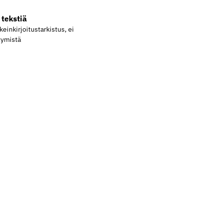
tekstiä
ikeinkirjoitustarkistus, ei
tymistä