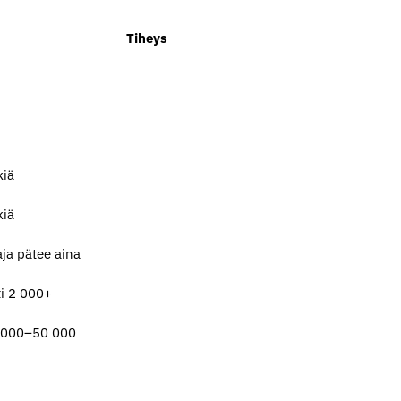
Tiheys
kiä
kiä
aja pätee aina
ti 2 000+
0 000–50 000