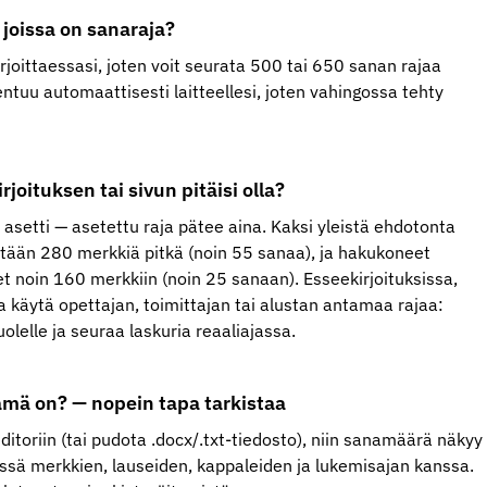
 joissa on sanaraja?
irjoittaessasi, joten voit seurata 500 tai 650 sanan rajaa
entuu automaattisesti laitteellesi, joten vahingossa tehty
rjoituksen tai sivun pitäisi olla?
n asetti — asetettu raja pätee aina. Kaksi yleistä ehdotonta
nintään 280 merkkiä pitkä (noin 55 sanaa), ja hakukoneet
 noin 160 merkkiin (noin 25 sanaan). Esseekirjoituksissa,
sa käytä opettajan, toimittajan tai alustan antamaa rajaa:
olelle ja seuraa laskuria reaaliajassa.
mä on? — nopein tapa tarkistaa
 editoriin (tai pudota .docx/.txt-tiedosto), niin sanamäärä näkyy
essä merkkien, lauseiden, kappaleiden ja lukemisajan kanssa.