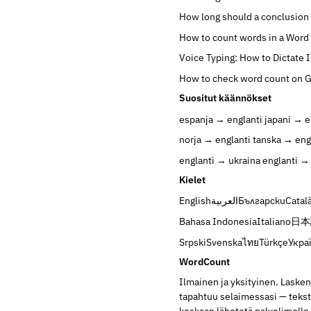
How long should a conclusion
How to count words in a Wor
Voice Typing: How to Dictate 
How to check word count on 
Suositut käännökset
espanja → englanti
japani → e
norja → englanti
tanska → eng
englanti → ukraina
englanti → 
Kielet
English
العربية
Български
Catal
Bahasa Indonesia
Italiano
日本
Srpski
Svenska
ไทย
Türkçe
Укра
WordCount
Ilmainen ja yksityinen. Lasken
tapahtuu selaimessasi — teksti
koskaan lähetetä palvelimelle