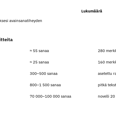
Lukumäärä
äksesi avainsanatiheyden
tteita
≈ 55 sanaa
280 merk
≈ 25 sanaa
160 merk
300–500 sanaa
asetettu r
800–1 500 sanaa
pitkä teks
70 000–100 000 sanaa
novelli 2