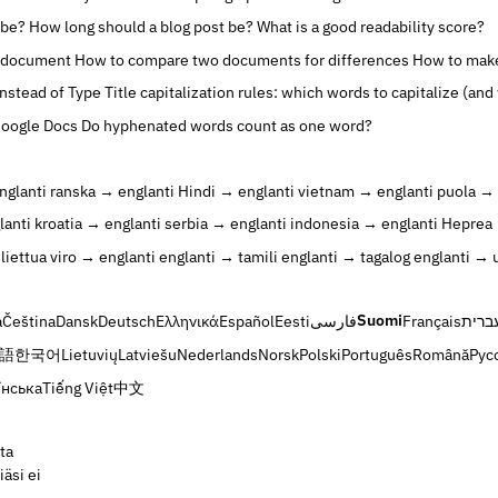
 be?
How long should a blog post be?
What is a good readability score?
d document
How to compare two documents for differences
How to make
Instead of Type
Title capitalization rules: which words to capitalize (and
Google Docs
Do hyphenated words count as one word?
nglanti
ranska → englanti
Hindi → englanti
vietnam → englanti
puola → 
lanti
kroatia → englanti
serbia → englanti
indonesia → englanti
Heprea 
liettua
viro → englanti
englanti → tamili
englanti → tagalog
englanti → 
Suomi
à
Čeština
Dansk
Deutsch
Ελληνικά
Español
Eesti
فارسی
Français
ברית
語
한국어
Lietuvių
Latviešu
Nederlands
Norsk
Polski
Português
Română
Рус
їнська
Tiếng Việt
中文
ta
äsi ei
,