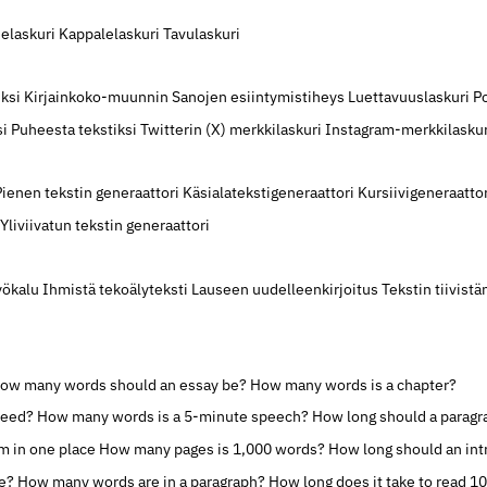
elaskuri
Kappalelaskuri
Tavulaskuri
iksi
Kirjainkoko-muunnin
Sanojen esiintymistiheys
Luettavuuslaskuri
Po
si
Puheesta tekstiksi
Twitterin (X) merkkilaskuri
Instagram-merkkilaskur
Pienen tekstin generaattori
Käsialatekstigeneraattori
Kursiivigeneraattor
Yliviivatun tekstin generaattori
yökalu
Ihmistä tekoälyteksti
Lauseen uudelleenkirjoitus
Tekstin tiivist
ow many words should an essay be?
How many words is a chapter?
peed?
How many words is a 5-minute speech?
How long should a paragr
rm in one place
How many pages is 1,000 words?
How long should an int
e?
How many words are in a paragraph?
How long does it take to read 1