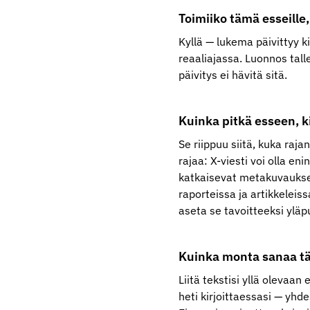
Toimiiko tämä esseille,
Kyllä — lukema päivittyy k
reaaliajassa. Luonnos tall
päivitys ei hävitä sitä.
Kuinka pitkä esseen, ki
Se riippuu siitä, kuka raja
rajaa: X-viesti voi olla e
katkaisevat metakuvaukset
raporteissa ja artikkeleis
aseta se tavoitteeksi yläpu
Kuinka monta sanaa tä
Liitä tekstisi yllä olevaan
heti kirjoittaessasi — yhd