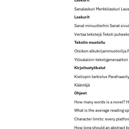
Laskurit
Sanalaskuri
Merkkilaskuri
Laus
Laskurit
Sanat minuutteihin
Sanat sivu
Vertaa tekstejä
Teksti puheek
Tekstin muotoilu
Otsikon alkukirjainmuotoilija
Ylösalaisin-tekstigeneraattori
Kirjoitustyökalut
Kieliopin tarkistus
Parafraasit
Kääntäjä
Ohjeet
How many words is a novel?
H
What is the average reading s
Character limits: every platfo
How long should an abstract b