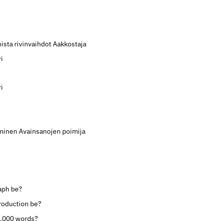
ista rivinvaihdot
Aakkostaja
i
i
äminen
Avainsanojen poimija
aph be?
roduction be?
0,000 words?