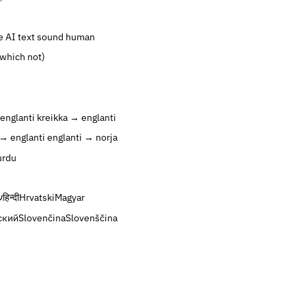
 AI text sound human
 which not)
englanti
kreikka → englanti
→ englanti
englanti → norja
urdu
ע
हिन्दी
Hrvatski
Magyar
ский
Slovenčina
Slovenščina