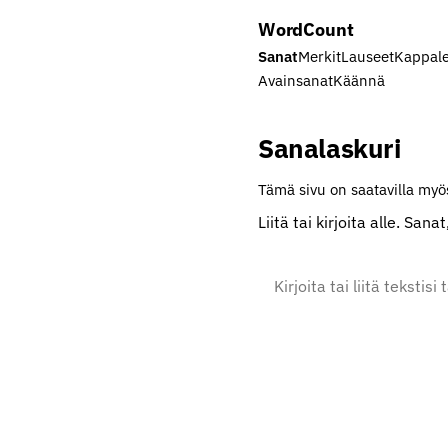
Word
Count
Sanat
Merkit
Lauseet
Kappale
Avainsanat
Käännä
Sanalaskuri
Tämä sivu on saatavilla myös
Liitä tai kirjoita alle. San