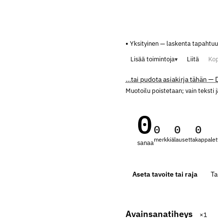
Yksityinen — laskenta tapahtuu
Lisää toimintoja
Liitä
Kop
…tai pudota asiakirja tähän —
Muotoilu poistetaan; vain teksti j
0
0
0
0
merkkiä
lausetta
kappalet
sanaa
Aseta tavoite tai raja
Ta
Avainsanatiheys
×1