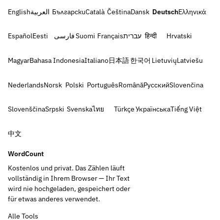
English
العربية
Български
Català
Čeština
Dansk
Deutsch
Ελληνικά
Español
Eesti
فارسی
Suomi
Français
עברית
हिन्दी
Hrvatski
Magyar
Bahasa Indonesia
Italiano
日本語
한국어
Lietuvių
Latviešu
Nederlands
Norsk
Polski
Português
Română
Русский
Slovenčina
Slovenščina
Srpski
Svenska
ไทย
Türkçe
Українська
Tiếng Việt
中文
WordCount
Kostenlos und privat. Das Zählen läuft
vollständig in Ihrem Browser — Ihr Text
wird nie hochgeladen, gespeichert oder
für etwas anderes verwendet.
Alle Tools