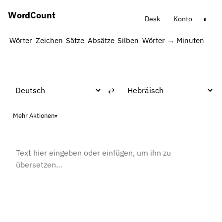
Word
Count
◐
Desk
Konto
Wörter
Zeichen
Sätze
Absätze
Silben
Wörter → Minuten
Wört
⇄
Mehr Aktionen