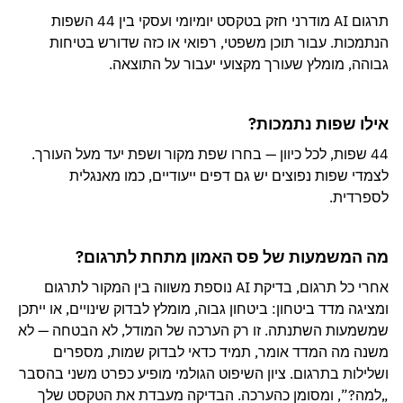
תרגום AI מודרני חזק בטקסט יומיומי ועסקי בין 44 השפות
הנתמכות. עבור תוכן משפטי, רפואי או כזה שדורש בטיחות
גבוהה, מומלץ שעורך מקצועי יעבור על התוצאה.
אילו שפות נתמכות?
44 שפות, לכל כיוון — בחרו שפת מקור ושפת יעד מעל העורך.
לצמדי שפות נפוצים יש גם דפים ייעודיים, כמו מאנגלית
לספרדית.
מה המשמעות של פס האמון מתחת לתרגום?
אחרי כל תרגום, בדיקת AI נוספת משווה בין המקור לתרגום
ומציגה מדד ביטחון: ביטחון גבוה, מומלץ לבדוק שינויים, או ייתכן
שמשמעות השתנתה. זו רק הערכה של המודל, לא הבטחה — לא
משנה מה המדד אומר, תמיד כדאי לבדוק שמות, מספרים
ושלילות בתרגום. ציון השיפוט הגולמי מופיע כפרט משני בהסבר
„למה?”, ומסומן כהערכה. הבדיקה מעבדת את הטקסט שלך