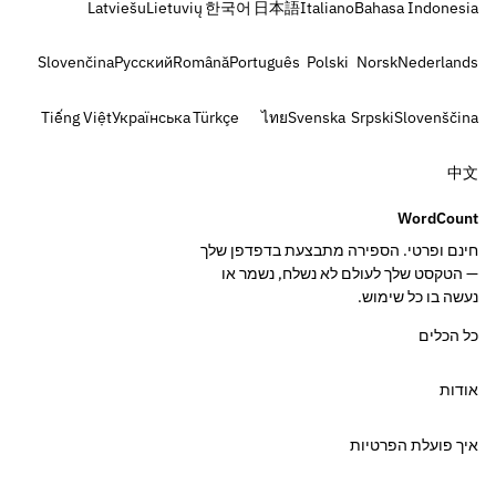
Latviešu
Lietuvių
한국어
日本語
Italiano
Bahasa Indonesia
Slovenčina
Русский
Română
Português
Polski
Norsk
Nederlands
Tiếng Việt
Українська
Türkçe
ไทย
Svenska
Srpski
Slovenščina
中文
WordCount
חינם ופרטי. הספירה מתבצעת בדפדפן שלך
— הטקסט שלך לעולם לא נשלח, נשמר או
נעשה בו כל שימוש.
כל הכלים
אודות
איך פועלת הפרטיות