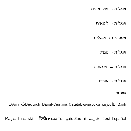
אנגלית → אוקראינית
אנגלית → ליטאית
אסטונית → אנגלית
אנגלית → טמיל
אנגלית → טאגאלוג
אנגלית → אורדו
שפות
English
العربية
Български
Català
Čeština
Dansk
Deutsch
Ελληνικά
Español
Eesti
فارسی
Suomi
Français
עברית
हिन्दी
Hrvatski
Magyar