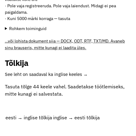
· Pole vaja registreeruda. Pole vaja laiendust. Midagi ei pea
paigaldama.
· Kuni 5000 märki korraga — tasuta
Rohkem toiminguid
…või lohista dokument siia — DOCX, ODT, RTF, TXT/MD. Avaneb
sinu brauseris, mitte kunagi ei laadita üles.
Tõlkija
See leht on saadaval ka inglise keeles →
Tasuta tõlge 44 keele vahel. Saadetakse töötlemiseks,
mitte kunagi ei salvestata.
eesti → inglise tõlkija
inglise → eesti tõlkija