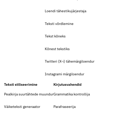
Loendi tähestikujärjestaja
Teksti võrdlemine
Tekst kõneks
Kõnest tekstiks
Twitteri (X-i) tähemärgiloendur
Instagrami märgiloendur
Teksti stiliseerimine
Kirjutusvahendid
Pealkirja suurtähtede muundur
Grammatika kontrollija
Väiketeksti generaator
Parafraseerija