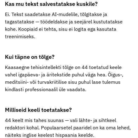
Kas mu tekst salvestatakse kuskile?
Ei. Tekst saadetakse AI-mudelile, tõlgitakse ja
tagastatakse — töödeldakse ja seejärel kustutatakse
kohe. Koopiaid ei tehta, sisu ei logita ega kasutata
treenimiseks.
Kui täpne on tõlge?
Kaasaegne tehisintellekti tõlge on 44 toetatud keele
vahel igapäeva- ja äritekstide puhul väga hea. Õigus-,
meditsiini- või turvakriitilise sisu puhul lase tulemus
kindlasti professionaalil üle vaadata.
Milliseid keeli toetatakse?
44 keelt mis tahes suunas — vali lähte- ja sihtkeel
redaktori kohal. Populaarsetel paaridel on ka oma lehed,
näiteks inglise keelest hispaania keelde.