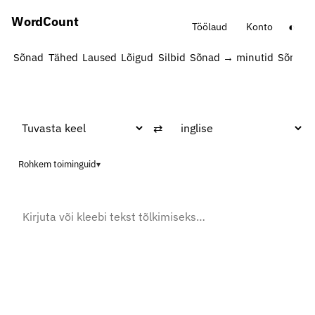
Word
Count
◐
Töölaud
Konto
Sõnad
Tähed
Laused
Lõigud
Silbid
Sõnad → minutid
Sõnad l
⇄
Rohkem toiminguid