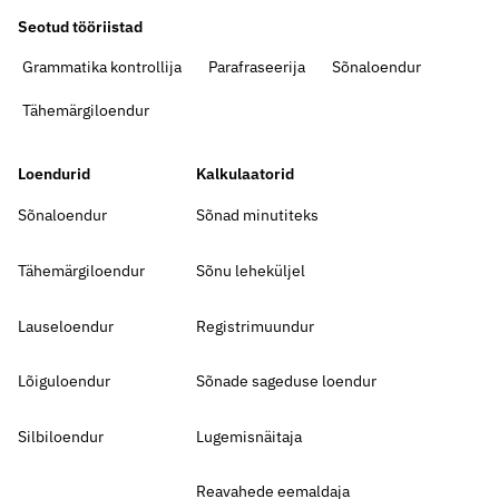
Seotud tööriistad
Grammatika kontrollija
Parafraseerija
Sõnaloendur
Tähemärgiloendur
Loendurid
Kalkulaatorid
Sõnaloendur
Sõnad minutiteks
Tähemärgiloendur
Sõnu leheküljel
Lauseloendur
Registrimuundur
Lõiguloendur
Sõnade sageduse loendur
Silbiloendur
Lugemisnäitaja
Reavahede eemaldaja