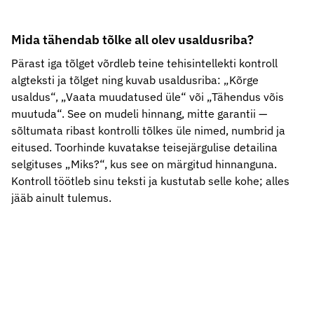
Mida tähendab tõlke all olev usaldusriba?
Pärast iga tõlget võrdleb teine tehisintellekti kontroll
algteksti ja tõlget ning kuvab usaldusriba: „Kõrge
usaldus“, „Vaata muudatused üle“ või „Tähendus võis
muutuda“. See on mudeli hinnang, mitte garantii —
sõltumata ribast kontrolli tõlkes üle nimed, numbrid ja
eitused. Toorhinde kuvatakse teisejärgulise detailina
selgituses „Miks?“, kus see on märgitud hinnanguna.
Kontroll töötleb sinu teksti ja kustutab selle kohe; alles
jääb ainult tulemus.