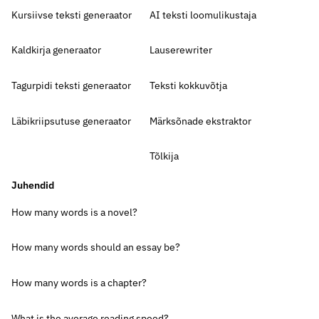
Kursiivse teksti generaator
AI teksti loomulikustaja
Kaldkirja generaator
Lauserewriter
Tagurpidi teksti generaator
Teksti kokkuvõtja
Läbikriipsutuse generaator
Märksõnade ekstraktor
Tõlkija
Juhendid
How many words is a novel?
How many words should an essay be?
How many words is a chapter?
What is the average reading speed?