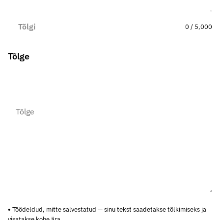
Tõlgi
0 / 5,000
Tõlge
Töödeldud, mitte salvestatud — sinu tekst saadetakse tõlkimiseks ja
visatakse kohe ära