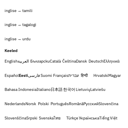
inglise → tamili
inglise → tagalogi
inglise → urdu
Keeled
English
العربية
Български
Català
Čeština
Dansk
Deutsch
Ελληνικά
Español
Eesti
فارسی
Suomi
Français
עברית
हिन्दी
Hrvatski
Magyar
Bahasa Indonesia
Italiano
日本語
한국어
Lietuvių
Latviešu
Nederlands
Norsk
Polski
Português
Română
Русский
Slovenčina
Slovenščina
Srpski
Svenska
ไทย
Türkçe
Українська
Tiếng Việt