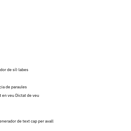
or de síl·labes
ia de paraules
t en veu
Dictat de veu
enerador de text cap per avall