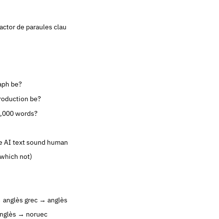
actor de paraules clau
aph be?
roduction be?
0,000 words?
 AI text sound human
 which not)
 anglès
grec → anglès
nglès → noruec