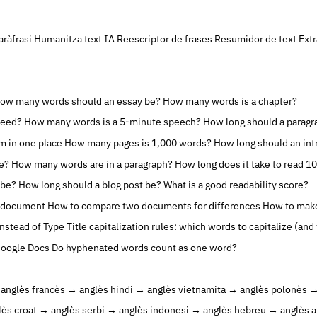
aràfrasi
Humanitza text IA
Reescriptor de frases
Resumidor de text
Extr
ow many words should an essay be?
How many words is a chapter?
peed?
How many words is a 5-minute speech?
How long should a paragr
rm in one place
How many pages is 1,000 words?
How long should an int
e?
How many words are in a paragraph?
How long does it take to read 1
 be?
How long should a blog post be?
What is a good readability score?
d document
How to compare two documents for differences
How to make
Instead of Type
Title capitalization rules: which words to capitalize (and
Google Docs
Do hyphenated words count as one word?
 anglès
francès → anglès
hindi → anglès
vietnamita → anglès
polonès →
lès
croat → anglès
serbi → anglès
indonesi → anglès
hebreu → anglès
a