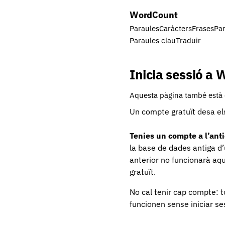
Word
Count
Paraules
Caràcters
Frases
Par
Paraules clau
Traduir
Inicia sessió a
Aquesta pàgina també està 
Un compte gratuït desa el
Tenies un compte a l’an
la base de dades antiga d’u
anterior no funcionarà aqu
gratuït.
No cal tenir cap compte: t
funcionen sense iniciar se