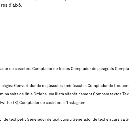
 res d’això.
dor de caràcters
Comptador de frases
Comptador de paràgrafs
Comptad
r pàgina
Convertidor de majúscules i minúscules
Comptador de freqüènc
imina salts de línia
Ordena una llista alfabèticament
Compara textos
Tex
Twitter (X)
Comptador de caràcters d’Instagram
r de text petit
Generador de text cursiu
Generador de text en cursiva
G