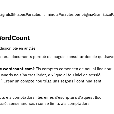
àgrafs
Síl·labes
Paraules → minuts
Paraules per pàgina
Gramàtica
P
 WordCount
disponible en anglès →
s teus documents perquè els puguis consultar des de qualsevol
tic wordcount.com?
Els comptes comencen de nou al lloc nou:
suaris no s’ha traslladat, així que el teu inici de sessió
í. Crear un compte nou triga uns segons i continua sent
ots els comptadors i les eines d’escriptura d’aquest lloc
ssió, sense anuncis i sense límits als comptadors.