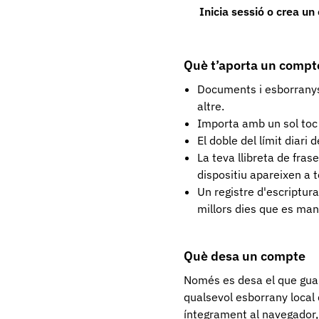
Inicia sessió o crea u
Què t’aporta un compte
Documents i esborranys 
altre.
Importa amb un sol toc
El doble del límit diari 
La teva llibreta de fras
dispositiu apareixen a t
Un registre d'escriptur
millors dies que es mant
Què desa un compte
Només es desa el que guar
qualsevol esborrany local
íntegrament al navegador, 