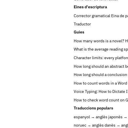
Eines d'escriptura
Corrector gramatical
Eina de p
Traductor
Guies
How many words is a novel?
H
What is the average reading s
Character limits: every platfo
How long should an abstract b
How long should a conclusion
How to count words in a Wor
Voice Typing: How to Dictate 
How to check word count on 
Traduccions populars
espanyol → anglès
japonès →
noruec → anglès
danès → ang