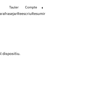
◐
Tauler
Compte
arafrasejar
Reescriu
Resumir
 dispositiu.