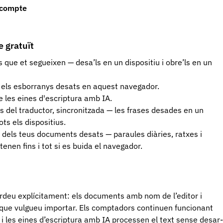
n compte
 gratuït
que et segueixen — desa’ls en un dispositiu i obre’ls en un
 els esborranys desats en aquest navegador.
de les eines d'escriptura amb IA.
es del traductor, sincronitzada — les frases desades en un
ots els dispositius.
a dels teus documents desats — paraules diàries, ratxes i
enen fins i tot si es buida el navegador.
deu explícitament: els documents amb nom de l’editor i
 que vulgueu importar. Els comptadors continuen funcionant
i les eines d’escriptura amb IA processen el text sense desar-