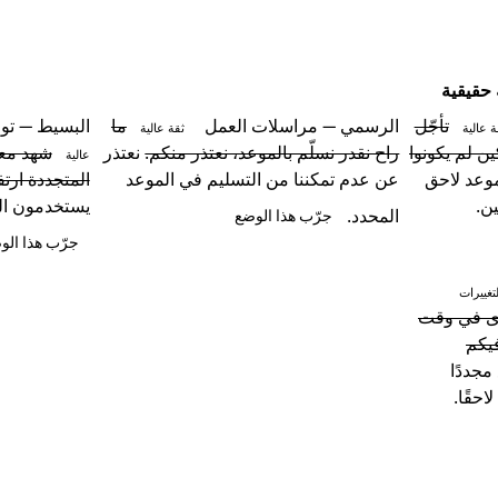
 حقيقية
تأجّل
الرسمي — مراسلات العمل
ما
البسيط — توض
ة عالية
ثقة عالية
ين لم يكونوا
راح نقدر نسلّم بالموعد، نعتذر منكم.
نعتذر
شهد معد
عالية
موعد لاحق
عن عدم تمكننا من التسليم في الموعد
المتجددة ارتف
ن.
يستخدمون الط
المحدد.
جرّب هذا الوضع
جرّب هذا الو
تغييرات
رى في وقت
فيكم
مجددًا
احقًا.