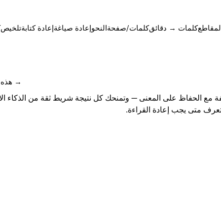
لمقاطع
كلمات → دقائق
كلمات/صفحة
النحو
إعادة صياغة
إعادة كتابة
تلخيص
ك
هذه الصفحة متاحة أيضًا بـالإنجليزية →
 مع الحفاظ على المعنى — وتمنحك كل نتيجة شريط ثقة من الذكاء الا
لتعرف متى يجب إعادة القراءة.