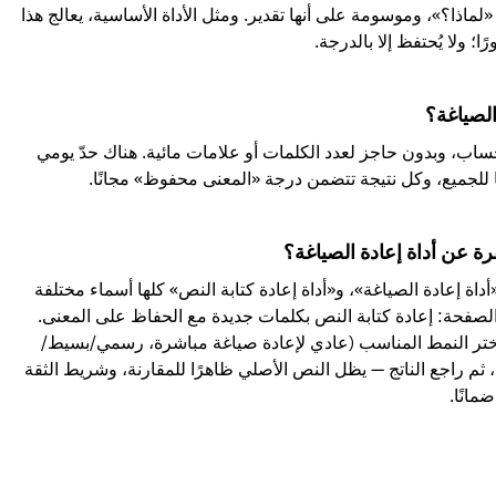
ماذا؟»، وموسومة على أنها تقدير. ومثل الأداة الأساسية، يعالج هذا
 ولا يُحتفظ إلا بالدرجة.
الصياغة؟
اب، وبدون حاجز لعدد الكلمات أو علامات مائية. هناك حدّ يومي
ًا للجميع، وكل نتيجة تتضمن درجة «المعنى محفوظ» مجانًا.
رة عن أداة إعادة الصياغة؟
أداة إعادة الصياغة»، و«أداة إعادة كتابة النص» كلها أسماء مختلفة
 الصفحة: إعادة كتابة النص بكلمات جديدة مع الحفاظ على المعنى.
اختر النمط المناسب (عادي لإعادة صياغة مباشرة، رسمي/بسيط/
، ثم راجع الناتج — يظل النص الأصلي ظاهرًا للمقارنة، وشريط الثقة
انًا.