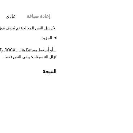
إعادة صياغة
يُرسل النص للمعالجة ثم يُحذف فورًا — 
المزيد
…أو أسقط مستندًا هنا — DOCX وODT وRTF وTXT/MD. يُقرأ في متصفحك، ولا يُرفع أبدًا.
تُزال التنسيقات؛ يبقى النص فقط.
النتيجة