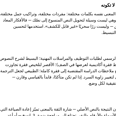
ا تكونه
ن المعنى نفسه بكلمات مختلفة: مفردات مختلفة، وتراكيب جمل مختلفة،
 وهي ليست وسيلة لتحويل النص المنسوخ إلى نصّك — فالأفكار المعاد
ثيق — وليست زرًا سحريًا «غير قابل للكشف». استخدمها لتحسين
التبسيط.
 الرسمي لطلبات التوظيف والمراسلات المهنية؛ البسيط لشرح النصوص
يط فقرة أكاديمية لعرضها في الصف)؛ الأقصر لتلخيص فقرة تجاوزت
 ملاحظات الدراسة المقتضبة إلى فقرة كاملة؛ الطبيعي لجعل الترجمة
 لتغيير زاوية السرد. إذا لم تكن متأكدًا، فابدأ بالقياسي وقارن —
حقيقية لكل وضع.
ل إعادة الصياغة. 2. قارن النتيجة بالنص الأصلي — شارة الثقة بالمعنى تميّز إعادة الصياغة التي
تستحق إعادة القراءة، كما أن الأسماء والأرقام والنفي تحتاج إلى مراجعة يدوية. 3. انسخ — أو أعد