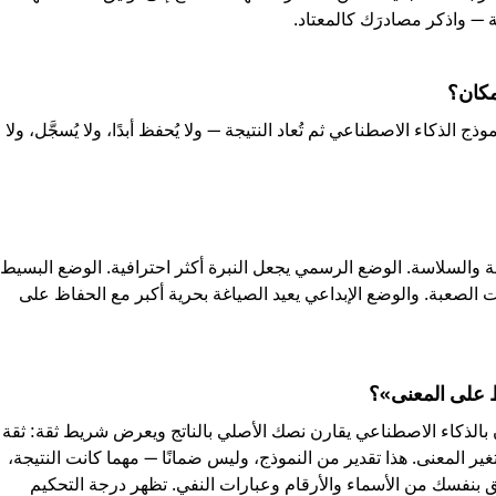
 — واذكر مصادرَك كالمعتاد.
كان؟
ج الذكاء الاصطناعي ثم تُعاد النتيجة — ولا يُحفظ أبدًا، ولا يُسجَّل، ولا
ة والسلاسة. الوضع الرسمي يجعل النبرة أكثر احترافية. الوضع البسيط
الصعبة. والوضع الإبداعي يعيد الصياغة بحرية أكبر مع الحفاظ على
ظ على المعنى»؟
 بالذكاء الاصطناعي يقارن نصك الأصلي بالناتج ويعرض شريط ثقة: ثقة
تغير المعنى. هذا تقدير من النموذج، وليس ضمانًا — مهما كانت النتيجة،
بنفسك من الأسماء والأرقام وعبارات النفي. تظهر درجة التحكيم