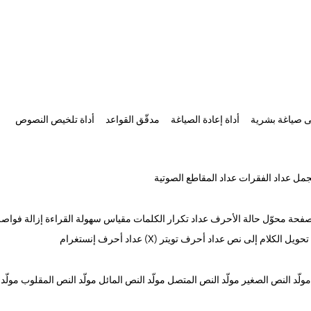
ى صياغة بشرية
أداة إعادة الصياغة
مدقّق القواعد
أداة تلخيص النصوص
لجمل
عداد الفقرات
عداد المقاطع الصوتية
صفحة
محوّل حالة الأحرف
عداد تكرار الكلمات
مقياس سهولة القراءة
إزالة فواص
تحويل الكلام إلى نص
عداد أحرف تويتر (X)
عداد أحرف إنستغرام
مولّد النص الصغير
مولّد النص المتصل
مولّد النص المائل
مولّد النص المقلوب
مولّد