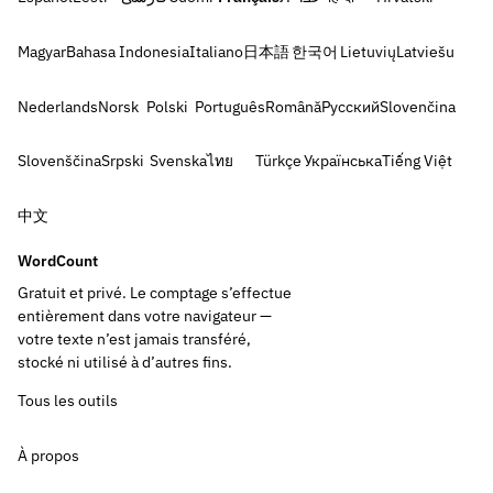
Magyar
Bahasa Indonesia
Italiano
日本語
한국어
Lietuvių
Latviešu
Nederlands
Norsk
Polski
Português
Română
Русский
Slovenčina
Slovenščina
Srpski
Svenska
ไทย
Türkçe
Українська
Tiếng Việt
中文
WordCount
Gratuit et privé. Le comptage s’effectue
entièrement dans votre navigateur —
votre texte n’est jamais transféré,
stocké ni utilisé à d’autres fins.
Tous les outils
À propos