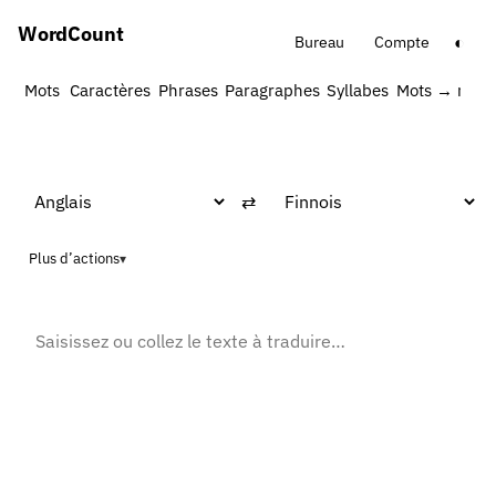
Word
Count
◐
Bureau
Compte
Mots
Caractères
Phrases
Paragraphes
Syllabes
Mots → minu
⇄
Plus d’actions