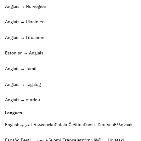
Anglais → Norvégien
Anglais → Ukrainien
Anglais → Lituanien
Estonien → Anglais
Anglais → Tamil
Anglais → Tagalog
Anglais → ourdou
Langues
English
العربية
Български
Català
Čeština
Dansk
Deutsch
Ελληνικά
Español
Eesti
فارسی
Suomi
Français
עברית
हिन्दी
Hrvatski