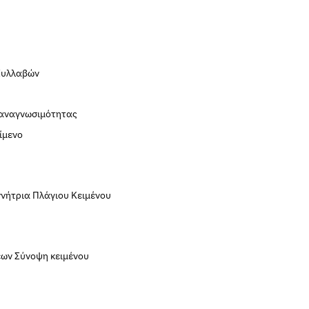
Συλλαβών
 αναγνωσιμότητας
είμενο
ννήτρια Πλάγιου Κειμένου
εων
Σύνοψη κειμένου