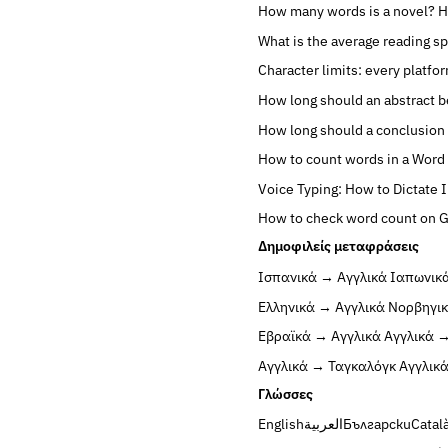
How many words is a novel?
H
What is the average reading s
Character limits: every platfo
How long should an abstract b
How long should a conclusion
How to count words in a Wor
Voice Typing: How to Dictate 
How to check word count on 
Δημοφιλείς μεταφράσεις
Ισπανικά → Αγγλικά
Ιαπωνικ
Ελληνικά → Αγγλικά
Νορβηγικ
Εβραϊκά → Αγγλικά
Αγγλικά 
Αγγλικά → Ταγκαλόγκ
Αγγλικ
Γλώσσες
English
العربية
Български
Catal