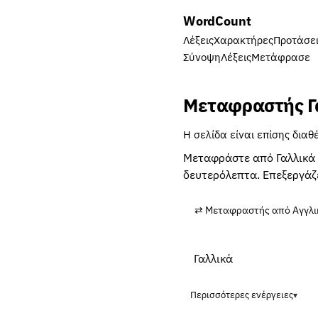
Word
Count
Λέξεις
Χαρακτήρες
Προτάσε
Σύνοψη
Λέξεις
Μετάφρασε
Μεταφραστής Γ
Η σελίδα είναι επίσης δια
Μεταφράστε από Γαλλικά σ
δευτερόλεπτα. Επεξεργάζ
⇄ Μεταφραστής από Αγγλικ
Περισσότερες ενέργειες