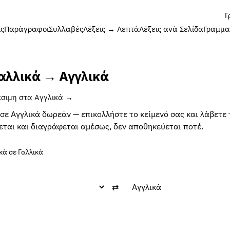
Γ
ις
Παράγραφοι
Συλλαβές
Λέξεις → Λεπτά
Λέξεις ανά Σελίδα
Γραμμα
αλλικά → Αγγλικά
θέσιμη στα Αγγλικά →
ε Αγγλικά δωρεάν — επικολλήστε το κείμενό σας και λάβετε
εται και διαγράφεται αμέσως, δεν αποθηκεύεται ποτέ.
ά σε Γαλλικά
⇄