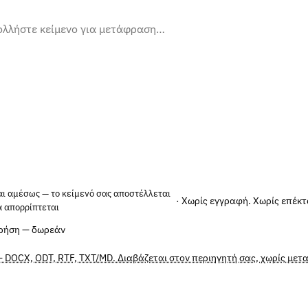
αι αμέσως — το κείμενό σας αποστέλλεται
· Χωρίς εγγραφή. Χωρίς επέκτ
α απορρίπτεται
χρήση — δωρεάν
 DOCX, ODT, RTF, TXT/MD. Διαβάζεται στον περιηγητή σας, χωρίς με