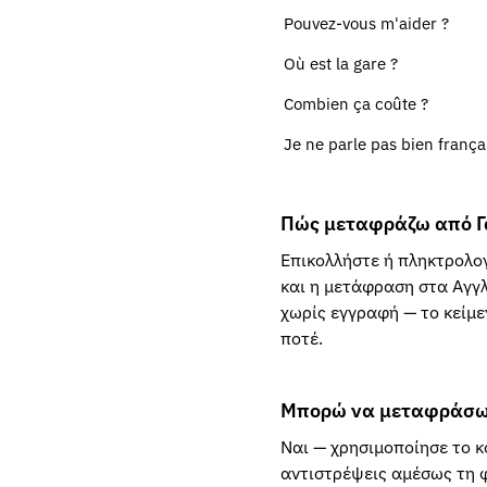
Pouvez-vous m'aider ?
Où est la gare ?
Combien ça coûte ?
Je ne parle pas bien frança
Πώς μεταφράζω από Γα
Επικολλήστε ή πληκτρολογ
και η μετάφραση στα Αγγλ
χωρίς εγγραφή — το κείμε
ποτέ.
Μπορώ να μεταφράσω 
Ναι — χρησιμοποίησε το κ
αντιστρέψεις αμέσως τη φ