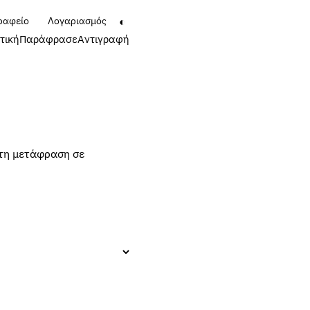
◐
ραφείο
Λογαριασμός
τική
Παράφρασε
Αντιγραφή
 τη μετάφραση σε