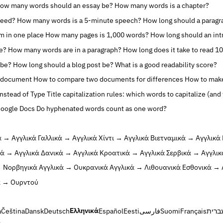
ow many words should an essay be?
How many words is a chapter?
peed?
How many words is a 5-minute speech?
How long should a paragr
rm in one place
How many pages is 1,000 words?
How long should an int
e?
How many words are in a paragraph?
How long does it take to read 1
 be?
How long should a blog post be?
What is a good readability score?
d document
How to compare two documents for differences
How to make
Instead of Type
Title capitalization rules: which words to capitalize (and
Google Docs
Do hyphenated words count as one word?
ά → Αγγλικά
Γαλλικά → Αγγλικά
Χίντι → Αγγλικά
Βιετναμικά → Αγγλικά
ά → Αγγλικά
Δανικά → Αγγλικά
Κροατικά → Αγγλικά
Σερβικά → Αγγλικ
→ Νορβηγικά
Αγγλικά → Ουκρανικά
Αγγλικά → Λιθουανικά
Εσθονικά → 
ά → Ουρντού
Ελληνικά
à
Čeština
Dansk
Deutsch
Español
Eesti
فارسی
Suomi
Français
ברית