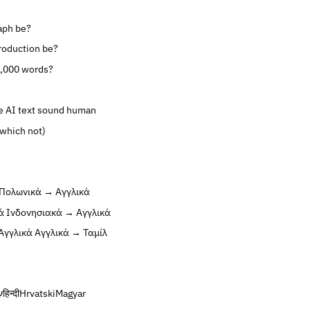
aph be?
roduction be?
0,000 words?
 AI text sound human
 which not)
Πολωνικά → Αγγλικά
ά
Ινδονησιακά → Αγγλικά
Αγγλικά
Αγγλικά → Ταμίλ
ע
हिन्दी
Hrvatski
Magyar