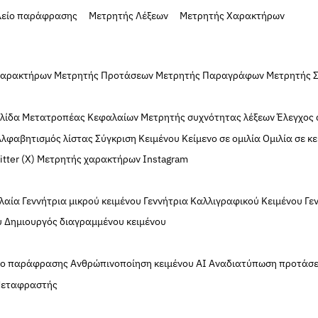
λείο παράφρασης
Μετρητής Λέξεων
Μετρητής Χαρακτήρων
Χαρακτήρων
Μετρητής Προτάσεων
Μετρητής Παραγράφων
Μετρητής 
ελίδα
Μετατροπέας Κεφαλαίων
Μετρητής συχνότητας λέξεων
Έλεγχος
Αλφαβητισμός λίστας
Σύγκριση Κειμένου
Κείμενο σε ομιλία
Ομιλία σε κ
tter (X)
Μετρητής χαρακτήρων Instagram
λαία
Γεννήτρια μικρού κειμένου
Γεννήτρια Καλλιγραφικού Κειμένου
Γε
υ
Δημιουργός διαγραμμένου κειμένου
ίο παράφρασης
Ανθρώπινοποίηση κειμένου AI
Αναδιατύπωση προτάσ
εταφραστής