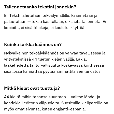
Tallennetaanko tekstini jonnekin?
Ei. Teksti lähetetään tekoälymallille, käännetään ja
palautetaan — teksti käsitellään, eikä sitä tallenneta. Ei
kopioita, ei sisältölokeja, ei koulutuskäyttöä.
Kuinka tarkka käännös on?
Nykyaikainen tekoälykäännös on vahvaa tavallisessa ja
yritystekstissä 44 tuetun kielen välillä. Lakia,
lääketiedettä tai turvallisuutta koskevassa kriittisessä
sisällössä kannattaa pyytää ammattilaisen tarkistus.
Mitkä kielet ovat tuettuja?
44 kieltä mihin tahansa suuntaan — valitse lähde- ja
kohdekieli editorin yläpuolelta. Suosituilla kielipareilla on
myös omat sivunsa, kuten englanti–espanja.