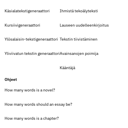
Käsialatekstigeneraattori
Ihmistä tekoälyteksti
Kursiivigeneraattori
Lauseen uudelleenkirjoitus
Ylösalaisin-tekstigeneraattori
Tekstin tiivistäminen
Yliviivatun tekstin generaattori
Avainsanojen poimija
Kääntäjä
Ohjeet
How many words is a novel?
How many words should an essay be?
How many words is a chapter?