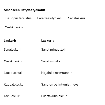
Aiheeseen liittyvät työkalut
Kieliopin tarkistus
Parafraasityökalu
Sanalaskuri
Merkkilaskuri
Laskurit
Laskurit
Sanalaskuri
Sanat minuutteihin
Merkkilaskuri
Sanat sivuiksi
Lauselaskuri
Kirjainkoko-muunnin
Kappalelaskuri
Sanojen esiintymistiheys
Tavulaskuri
Luettavuuslaskuri