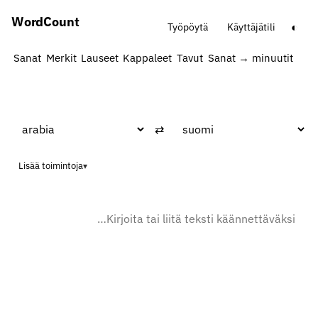
Word
Count
◐
Työpöytä
Käyttäjätili
Sanat
Merkit
Lauseet
Kappaleet
Tavut
Sanat → minuutit
Sana
⇄
Lisää toimintoja