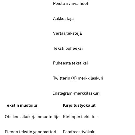
Poista rivinvaihdot
Aakkostaja
Vertaa tekstejä
Teksti puheeksi
Puheesta tekstiksi
Twitterin (X) merkkilaskuri
Instagram-merkkilaskuri
Tekstin muotoilu
Kirjoitustyökalut
Otsikon alkukirjainmuotoilija
Kieliopin tarkistus
Pienen tekstin generaattori
Parafraasityökalu