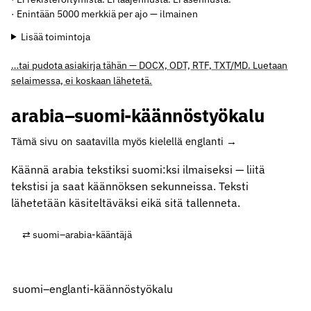
· Enintään 5000 merkkiä per ajo — ilmainen
Lisää toimintoja
…tai pudota asiakirja tähän — DOCX, ODT, RTF, TXT/MD. Luetaan
selaimessa, ei koskaan lähetetä.
arabia–suomi-käännöstyökalu
Tämä sivu on saatavilla myös kielellä englanti →
Käännä arabia tekstiksi suomi:ksi ilmaiseksi — liitä
tekstisi ja saat käännöksen sekunneissa. Teksti
lähetetään käsiteltäväksi eikä sitä tallenneta.
⇄ suomi–arabia-kääntäjä
suomi–englanti-käännöstyökalu