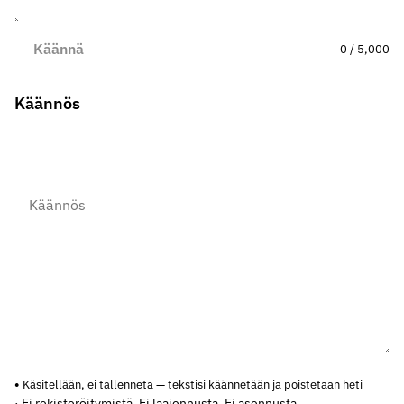
Käännä
0 / 5,000
Käännös
Käsitellään, ei tallenneta — tekstisi käännetään ja poistetaan heti
· Ei rekisteröitymistä. Ei laajennusta. Ei asennusta.