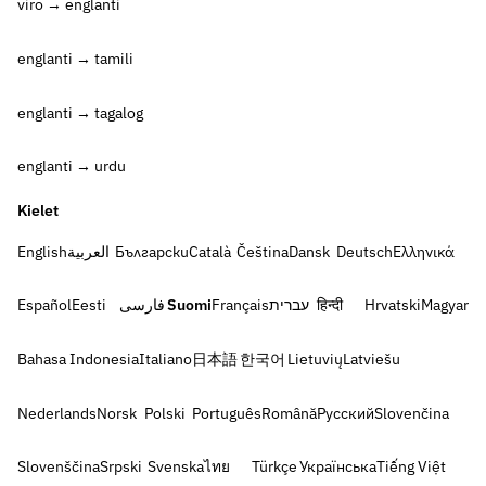
viro → englanti
englanti → tamili
englanti → tagalog
englanti → urdu
Kielet
English
العربية
Български
Català
Čeština
Dansk
Deutsch
Ελληνικά
Español
Eesti
فارسی
Suomi
Français
עברית
हिन्दी
Hrvatski
Magyar
Bahasa Indonesia
Italiano
日本語
한국어
Lietuvių
Latviešu
Nederlands
Norsk
Polski
Português
Română
Русский
Slovenčina
Slovenščina
Srpski
Svenska
ไทย
Türkçe
Українська
Tiếng Việt