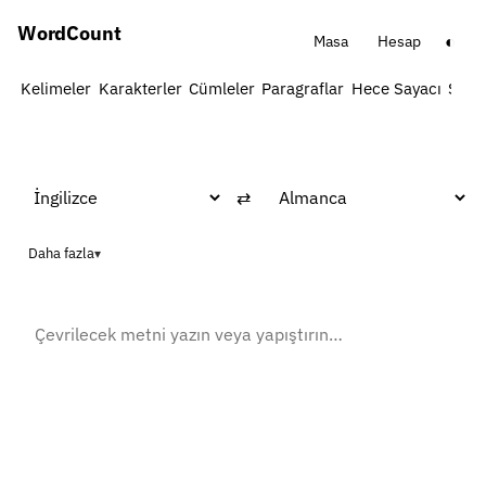
Word
Count
◐
Masa
Hesap
Kelimeler
Karakterler
Cümleler
Paragraflar
Hece Sayacı
Sözc
⇄
Daha fazla