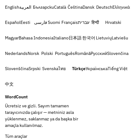
English
العربية
Български
Català
Čeština
Dansk
Deutsch
Ελληνικά
Español
Eesti
فارسی
Suomi
Français
עברית
हिन्दी
Hrvatski
Magyar
Bahasa Indonesia
Italiano
日本語
한국어
Lietuvių
Latviešu
Nederlands
Norsk
Polski
Português
Română
Русский
Slovenčina
Slovenščina
Srpski
Svenska
ไทย
Türkçe
Українська
Tiếng Việt
中文
WordCount
Ücretsiz ve gizli. Sayım tamamen
tarayıcınızda çalışır — metniniz asla
yüklenmez, saklanmaz ya da başka bir
amaçla kullanılmaz.
Tüm araçlar