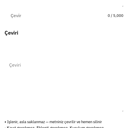
Çevir
0 / 5,000
Çeviri
İşlenir, asla saklanmaz — metniniz çevrilir ve hemen silinir
· Kayıt gerekmez. Eklenti gerekmez. Kurulum gerekmez.