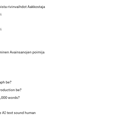
ista rivinvaihdot
Aakkostaja
i
i
äminen
Avainsanojen poimija
aph be?
roduction be?
0,000 words?
 AI text sound human