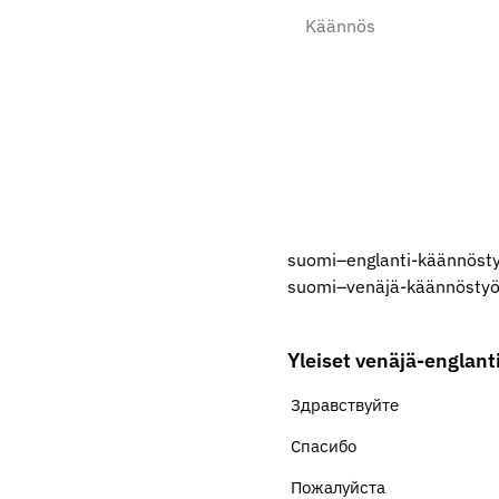
suomi–englanti-käännöst
suomi–venäjä-käännöstyö
Yleiset venäjä-englanti
Здравствуйте
Спасибо
Пожалуйста