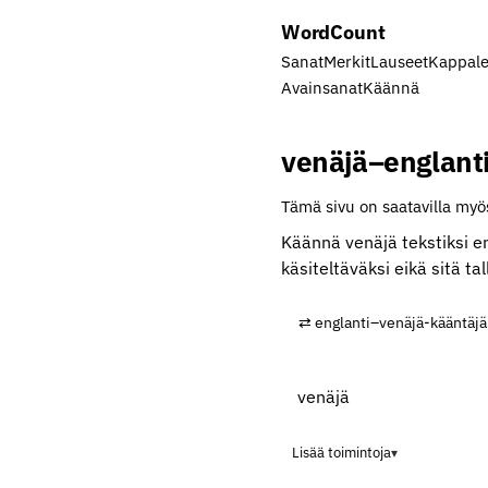
Word
Count
Sanat
Merkit
Lauseet
Kappale
Avainsanat
Käännä
venäjä–englant
Tämä sivu on saatavilla myös
Käännä venäjä tekstiksi en
käsiteltäväksi eikä sitä ta
⇄ englanti–venäjä-kääntäjä
Lisää toimintoja