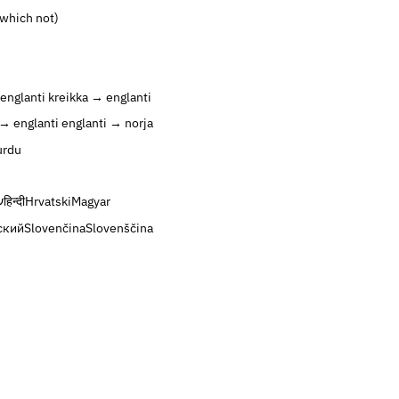
 which not)
englanti
kreikka → englanti
→ englanti
englanti → norja
urdu
ע
हिन्दी
Hrvatski
Magyar
ский
Slovenčina
Slovenščina