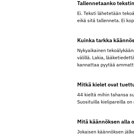
Tallennetaanko tekstin
Ei. Teksti lähetetään teko
eikä sitä tallenneta. Ei kop
Kuinka tarkka käännös
Nykyaikainen tekoälykäänn
välillä. Lakia, lääketiedet
kannattaa pyytää ammattil
Mitkä kielet ovat tuett
44 kieltä mihin tahansa su
Suosituilla kielipareilla 
Mitä käännöksen alla o
Jokaisen käännöksen jälkee