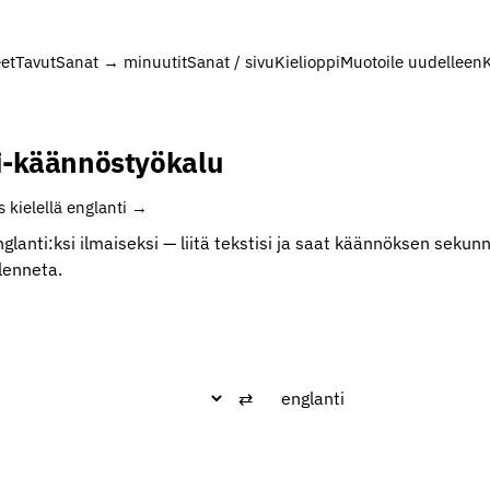
et
Tavut
Sanat → minuutit
Sanat / sivu
Kielioppi
Muotoile uudelleen
K
i-käännöstyökalu
 kielellä englanti →
glanti:ksi ilmaiseksi — liitä tekstisi ja saat käännöksen sekun
llenneta.
⇄