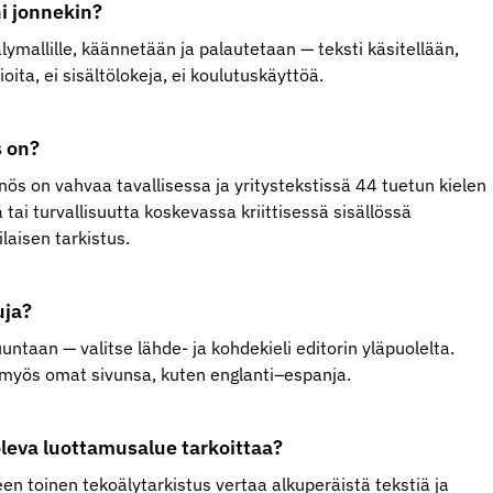
i jonnekin?
älymallille, käännetään ja palautetaan — teksti käsitellään,
ioita, ei sisältölokeja, ei koulutuskäyttöä.
 on?
ös on vahvaa tavallisessa ja yritystekstissä 44 tuetun kielen
tä tai turvallisuutta koskevassa kriittisessä sisällössä
aisen tarkistus.
uja?
untaan — valitse lähde- ja kohdekieli editorin yläpuolelta.
on myös omat sivunsa, kuten englanti–espanja.
leva luottamusalue tarkoittaa?
n toinen tekoälytarkistus vertaa alkuperäistä tekstiä ja