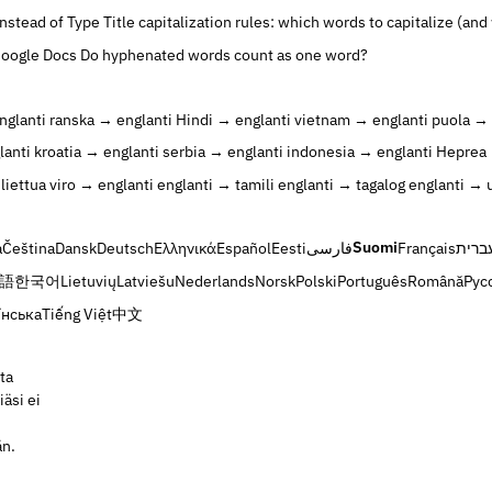
Instead of Type
Title capitalization rules: which words to capitalize (and
Google Docs
Do hyphenated words count as one word?
nglanti
ranska → englanti
Hindi → englanti
vietnam → englanti
puola → 
lanti
kroatia → englanti
serbia → englanti
indonesia → englanti
Heprea 
liettua
viro → englanti
englanti → tamili
englanti → tagalog
englanti → 
Suomi
à
Čeština
Dansk
Deutsch
Ελληνικά
Español
Eesti
فارسی
Français
ברית
語
한국어
Lietuvių
Latviešu
Nederlands
Norsk
Polski
Português
Română
Рус
їнська
Tiếng Việt
中文
ta
äsi ei
,
än.