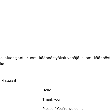
yökalu
englanti–suomi-käännöstyökalu
venäjä–suomi-käännöst
kalu
 -fraasit
Hello
Thank you
Please / You're welcome