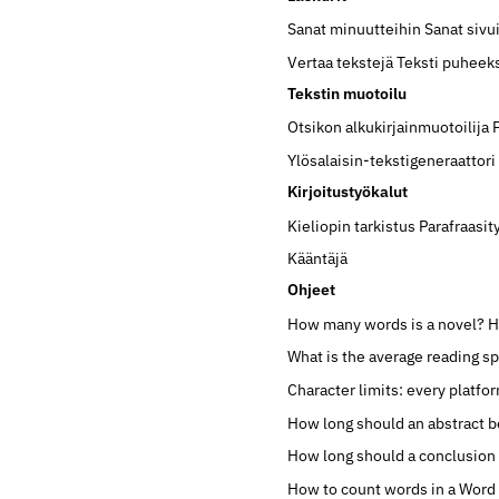
Sanat minuutteihin
Sanat sivu
Vertaa tekstejä
Teksti puheek
Tekstin muotoilu
Otsikon alkukirjainmuotoilija
Ylösalaisin-tekstigeneraattori
Kirjoitustyökalut
Kieliopin tarkistus
Parafraasit
Kääntäjä
Ohjeet
How many words is a novel?
H
What is the average reading s
Character limits: every platfo
How long should an abstract b
How long should a conclusion
How to count words in a Wor