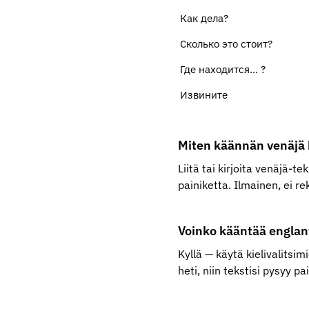
Как дела?
Сколько это стоит?
Где находится... ?
Извините
Miten käännän venäjä k
Liitä tai kirjoita venäjä-te
painiketta. Ilmainen, ei re
Voinko kääntää englanti
Kyllä — käytä kielivalits
heti, niin tekstisi pysyy pa