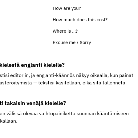
How are you?
How much does this cost?
Where is ...?
Excuse me / Sorry
ielestä englanti kielelle?
kstisi editoriin, ja englanti-käännös näkyy oikealla, kun painat
kisteröitymistä — tekstisi käsitellään, eikä sitä tallenneta.
 takaisin venäjä kielelle?
imien välissä olevaa vaihtopainiketta suunnan kääntämiseen
ikallaan.