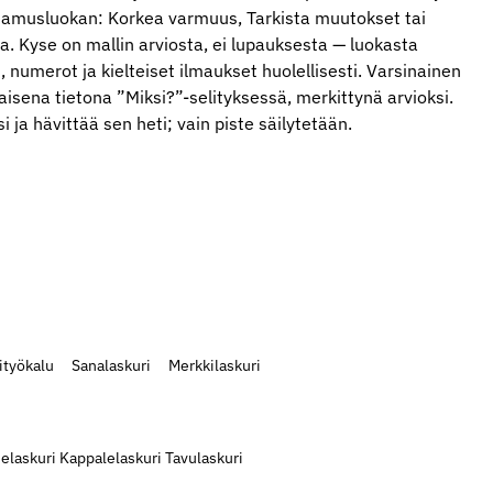
tamusluokan: Korkea varmuus, Tarkista muutokset tai
. Kyse on mallin arviosta, ei lupauksesta — luokasta
, numerot ja kielteiset ilmaukset huolellisesti. Varsinainen
jaisena tietona ”Miksi?”-selityksessä, merkittynä arvioksi.
si ja hävittää sen heti; vain piste säilytetään.
ityökalu
Sanalaskuri
Merkkilaskuri
elaskuri
Kappalelaskuri
Tavulaskuri