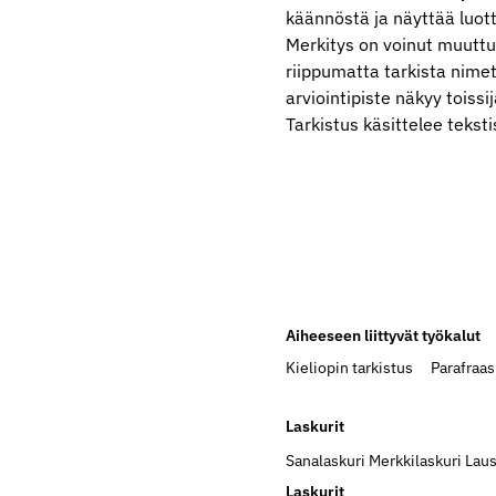
käännöstä ja näyttää luot
Merkitys on voinut muuttua
riippumatta tarkista nimet
arviointipiste näkyy toissi
Tarkistus käsittelee teksti
Aiheeseen liittyvät työkalut
Kieliopin tarkistus
Parafraas
Laskurit
Sanalaskuri
Merkkilaskuri
Laus
Laskurit