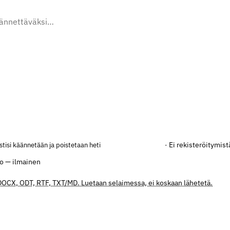
· Ei rekisteröitymist
stisi käännetään ja poistetaan heti
jo — ilmainen
 DOCX, ODT, RTF, TXT/MD. Luetaan selaimessa, ei koskaan lähetetä.