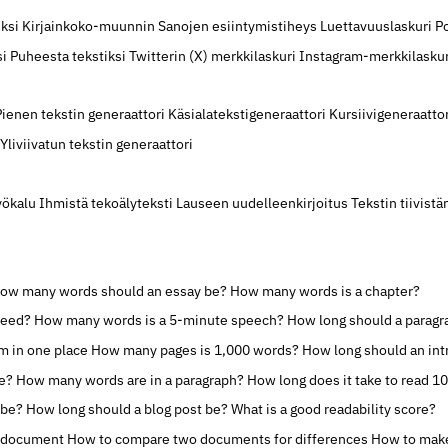
iksi
Kirjainkoko-muunnin
Sanojen esiintymistiheys
Luettavuuslaskuri
Po
si
Puheesta tekstiksi
Twitterin (X) merkkilaskuri
Instagram-merkkilaskur
Pienen tekstin generaattori
Käsialatekstigeneraattori
Kursiivigeneraattor
Yliviivatun tekstin generaattori
yökalu
Ihmistä tekoälyteksti
Lauseen uudelleenkirjoitus
Tekstin tiivist
ow many words should an essay be?
How many words is a chapter?
peed?
How many words is a 5-minute speech?
How long should a paragr
rm in one place
How many pages is 1,000 words?
How long should an int
e?
How many words are in a paragraph?
How long does it take to read 1
 be?
How long should a blog post be?
What is a good readability score?
d document
How to compare two documents for differences
How to make