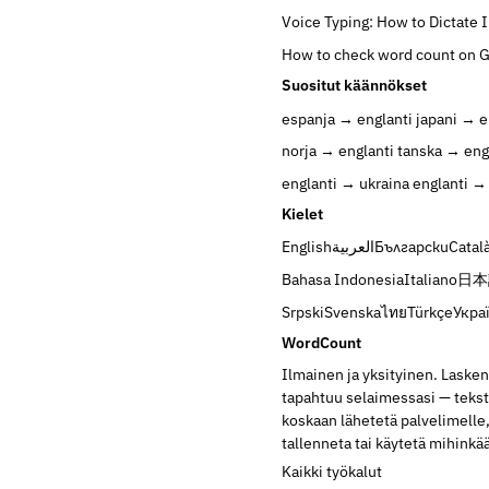
Voice Typing: How to Dictate 
How to check word count on 
Suositut käännökset
espanja → englanti
japani → e
norja → englanti
tanska → eng
englanti → ukraina
englanti → 
Kielet
English
العربية
Български
Catal
Bahasa Indonesia
Italiano
日本
Srpski
Svenska
ไทย
Türkçe
Укра
WordCount
Ilmainen ja yksityinen. Lasken
tapahtuu selaimessasi — teksti
koskaan lähetetä palvelimelle
tallenneta tai käytetä mihinkä
Kaikki työkalut