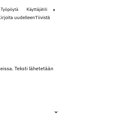
◐
Työpöytä
Käyttäjätili
irjoita uudelleen
Tiivistä
neissa. Teksti lähetetään