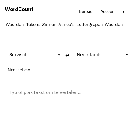
Word
Count
◐
Bureau
Account
Woorden
Tekens
Zinnen
Alinea's
Lettergrepen
Woorden → M
⇄
Meer acties