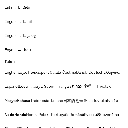
Ests → Engels
Engels → Tamil
Engels → Tagalog
Engels → Urdu
Talen
English
العربية
Български
Català
Čeština
Dansk
Deutsch
Ελληνικά
Español
Eesti
فارسی
Suomi
Français
עברית
हिन्दी
Hrvatski
Magyar
Bahasa Indonesia
Italiano
日本語
한국어
Lietuvių
Latviešu
Nederlands
Norsk
Polski
Português
Română
Русский
Slovenčina