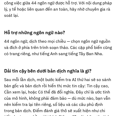
công việc giữa 44 ngôn ngữ được hỗ trợ. Với nội dung pháp
lý, y tế hoặc liên quan đến an toàn, hãy nhờ chuyên gia rà
soát lại.
Hỗ trợ những ngôn ngữ nào?
44 ngôn ngữ, dịch theo mọi chiều — chọn ngôn ngữ nguồn
và đích ở phía trên trình soạn thảo. Các cặp phổ biến cũng
có trang riêng, như tiếng Anh sang tiếng Tây Ban Nha.
Dải tin cậy bên dưới bản dịch nghĩa là gì?
Sau mỗi lần dịch, một bước kiểm tra AI thứ hai sẽ so sánh
bản gốc và bản dịch rồi hiển thị mức tin cậy: Tin cậy cao,
Cần xem lại, hoặc Có thể đã đổi nghĩa. Đây chỉ là ước tính
của mô hình, không phải đảm bảo — dù mức nào, bạn vẫn
nên kiểm tra lại tên riêng, số liệu và các câu phủ định
trong bản dịch. Điểm đánh giá thô sẽ xuất hiện như chi