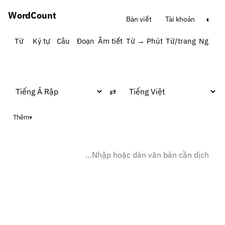
Word
Count
◐
Bàn viết
Tài khoản
Từ
Ký tự
Câu
Đoạn
Âm tiết
Từ → Phút
Từ/trang
Ngữ ph
⇄
Thêm