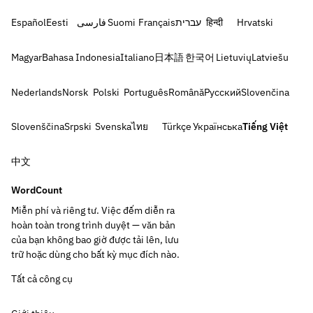
Español
Eesti
فارسی
Suomi
Français
עברית
हिन्दी
Hrvatski
Magyar
Bahasa Indonesia
Italiano
日本語
한국어
Lietuvių
Latviešu
Nederlands
Norsk
Polski
Português
Română
Русский
Slovenčina
Slovenščina
Srpski
Svenska
ไทย
Türkçe
Українська
Tiếng Việt
中文
WordCount
Miễn phí và riêng tư. Việc đếm diễn ra
hoàn toàn trong trình duyệt — văn bản
của bạn không bao giờ được tải lên, lưu
trữ hoặc dùng cho bất kỳ mục đích nào.
Tất cả công cụ