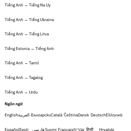
Tiếng Anh → Tiếng Na Uy
Tiếng Anh → Tiếng Ukraina
Tiếng Anh → Tiếng Litva
Tiếng Estonia → Tiếng Anh
Tiếng Anh → Tamil
Tiếng Anh → Tagalog
Tiếng Anh → Urdu
Ngôn ngữ
English
العربية
Български
Català
Čeština
Dansk
Deutsch
Ελληνικά
Español
Eesti
فارسی
Suomi
Français
עברית
हिन्दी
Hrvatski