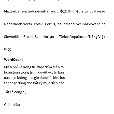
Magyar
Bahasa Indonesia
Italiano
日本語
한국어
Lietuvių
Latviešu
Nederlands
Norsk
Polski
Português
Română
Русский
Slovenčina
Slovenščina
Srpski
Svenska
ไทย
Türkçe
Українська
Tiếng Việt
中文
WordCount
Miễn phí và riêng tư. Việc đếm diễn ra
hoàn toàn trong trình duyệt — văn bản
của bạn không bao giờ được tải lên, lưu
trữ hoặc dùng cho bất kỳ mục đích nào.
Tất cả công cụ
Giới thiệu