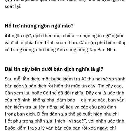
soát lại.
Hỗ trợ những ngôn ngữ nào?
44 ngôn ngữ, dịch theo mọi chiều — chọn ngôn ngữ nguồn
và đích ở phía trên trình soạn thảo. Các cặp phổ biến cũng
có trang riêng, như tiếng Anh sang tiếng Tây Ban Nha.
Dải tin cậy bên dưới bản dịch nghĩa là gì?
Sau mỗi lần dịch, một bước kiểm tra AI thứ hai sẽ so sánh
bản gốc và bản dịch rồi hiển thị mức tin cậy: Tin cậy cao,
Cần xem lại, hoặc Có thể đã đổi nghĩa. Đây chỉ là ước tính
của mô hình, không phải đảm bảo — dù mức nào, bạn vẫn
nên kiểm tra lại tên riêng, số liệu và các câu phủ định
trong bản dịch. Điểm đánh giá thô sẽ xuất hiện như chi
tiết phụ trong phần giải thích “Vì sao?”, với nhãn ước tính.
Bước kiểm tra xử lý văn bản của bạn rồi xóa ngay; chỉ