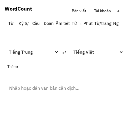
Word
Count
◐
Bàn viết
Tài khoản
Từ
Ký tự
Câu
Đoạn
Âm tiết
Từ → Phút
Từ/trang
Ngữ ph
⇄
Thêm