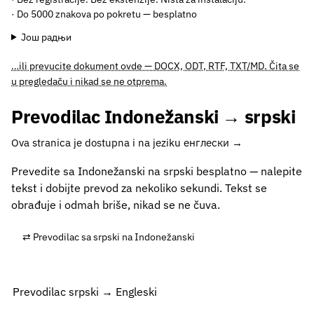
· Do 5000 znakova po pokretu — besplatno
Још радњи
…ili prevucite dokument ovde — DOCX, ODT, RTF, TXT/MD. Čita se
u pregledaču i nikad se ne otprema.
Prevodilac Indonežanski → srpski
Ova stranica je dostupna i na jeziku енглески →
Prevedite sa Indonežanski na srpski besplatno — nalepite
tekst i dobijte prevod za nekoliko sekundi. Tekst se
obrađuje i odmah briše, nikad se ne čuva.
⇄ Prevodilac sa srpski na Indonežanski
Prevodilac srpski → Engleski