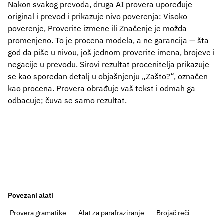
Nakon svakog prevoda, druga AI provera upoređuje
original i prevod i prikazuje nivo poverenja: Visoko
poverenje, Proverite izmene ili Značenje je možda
promenjeno. To je procena modela, a ne garancija — šta
god da piše u nivou, još jednom proverite imena, brojeve i
negacije u prevodu. Sirovi rezultat procenitelja prikazuje
se kao sporedan detalj u objašnjenju „Zašto?“, označen
kao procena. Provera obrađuje vaš tekst i odmah ga
odbacuje; čuva se samo rezultat.
Povezani alati
Provera gramatike
Alat za parafraziranje
Brojač reči