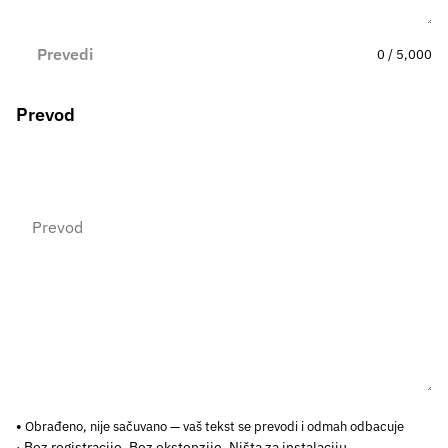
Prevedi
0 / 5,000
Prevod
Obrađeno, nije sačuvano — vaš tekst se prevodi i odmah odbacuje
· Bez registracije. Bez ekstenzije. Ništa za instalaciju.