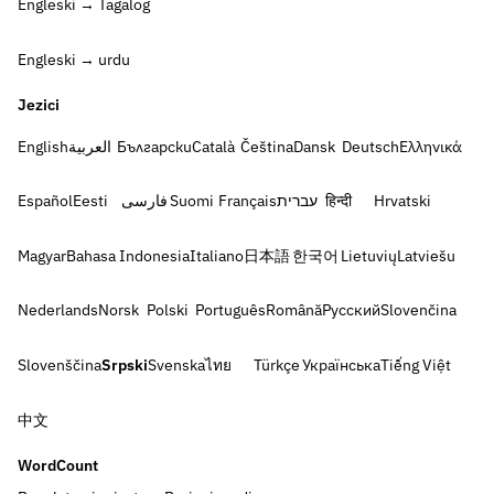
Engleski → Tagalog
Engleski → urdu
Jezici
English
العربية
Български
Català
Čeština
Dansk
Deutsch
Ελληνικά
Español
Eesti
فارسی
Suomi
Français
עברית
हिन्दी
Hrvatski
Magyar
Bahasa Indonesia
Italiano
日本語
한국어
Lietuvių
Latviešu
Nederlands
Norsk
Polski
Português
Română
Русский
Slovenčina
Slovenščina
Srpski
Svenska
ไทย
Türkçe
Українська
Tiếng Việt
中文
WordCount