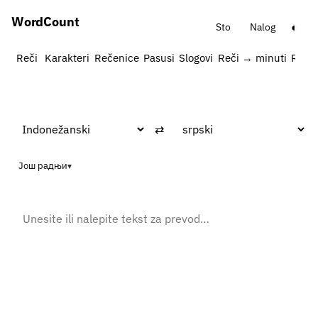
Word
Count
◐
Sto
Nalog
Reči
Karakteri
Rečenice
Pasusi
Slogovi
Reči → minuti
Reči 
⇄
Још радњи