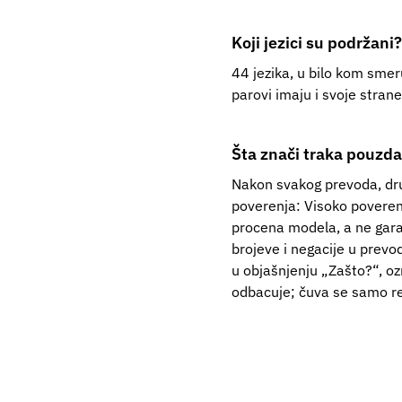
Koji jezici su podržani?
44 jezika, u bilo kom smeru
parovi imaju i svoje strane
Šta znači traka pouzd
Nakon svakog prevoda, drug
poverenja: Visoko poveren
procena modela, a ne garan
brojeve i negacije u prevod
u objašnjenju „Zašto?“, o
odbacuje; čuva se samo re