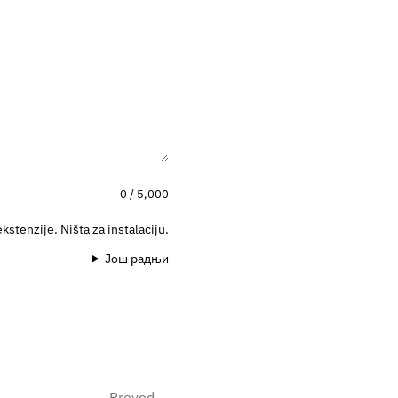
0 / 5,000
ekstenzije. Ništa za instalaciju.
Још радњи