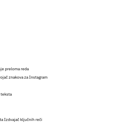
nje preloma reda
rojač znakova za Instagram
 teksta
ta
Izdvajač ključnih reči