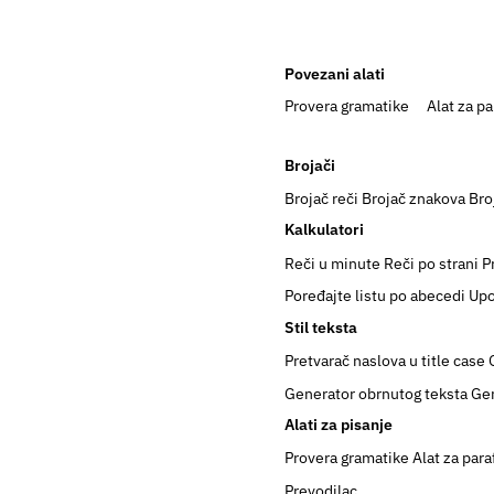
Povezani alati
Provera gramatike
Alat za pa
Brojači
Brojač reči
Brojač znakova
Bro
Kalkulatori
Reči u minute
Reči po strani
P
Poređajte listu po abecedi
Upo
Stil teksta
Pretvarač naslova u title case
Generator obrnutog teksta
Gen
Alati za pisanje
Provera gramatike
Alat za para
Prevodilac