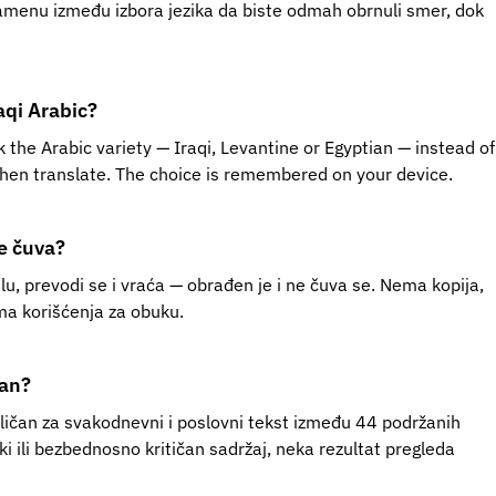
amenu između izbora jezika da biste odmah obrnuli smer, dok
raqi Arabic?
 the Arabic variety — Iraqi, Levantine or Egyptian — instead of
hen translate. The choice is remembered on your device.
de čuva?
lu, prevodi se i vraća — obrađen je i ne čuva se. Nema kopija,
a korišćenja za obuku.
zan?
ličan za svakodnevni i poslovni tekst između 44 podržanih
ki ili bezbednosno kritičan sadržaj, neka rezultat pregleda