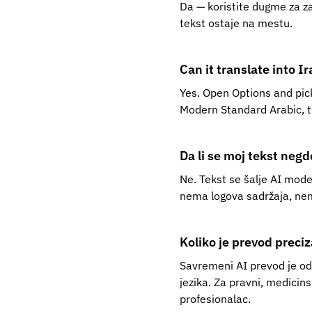
Da — koristite dugme za z
tekst ostaje na mestu.
Can it translate into I
Yes. Open Options and pick
Modern Standard Arabic, t
Da li se moj tekst neg
Ne. Tekst se šalje AI mode
nema logova sadržaja, nem
Koliko je prevod preci
Savremeni AI prevod je od
jezika. Za pravni, medicins
profesionalac.