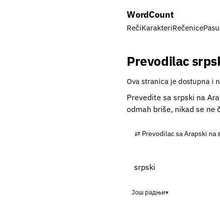
Word
Count
Reči
Karakteri
Rečenice
Pasu
Prevodilac srps
Ova stranica je dostupna i 
Prevedite sa srpski na Ara
odmah briše, nikad se ne 
⇄ Prevodilac sa Arapski na 
Још радњи