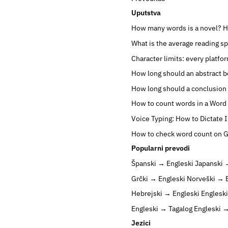
Uputstva
How many words is a novel?
H
What is the average reading s
Character limits: every platfo
How long should an abstract b
How long should a conclusion
How to count words in a Wor
Voice Typing: How to Dictate 
How to check word count on 
Popularni prevodi
Španski → Engleski
Japanski 
Grčki → Engleski
Norveški → 
Hebrejski → Engleski
Englesk
Engleski → Tagalog
Engleski 
Jezici