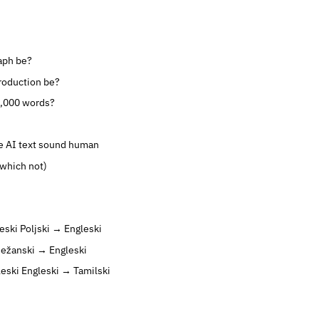
aph be?
roduction be?
0,000 words?
 AI text sound human
 which not)
eski
Poljski → Engleski
ežanski → Engleski
leski
Engleski → Tamilski