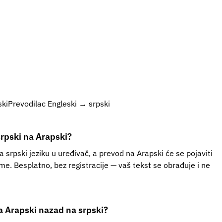
ski
Prevodilac Engleski → srpski
rpski na Arapski?
na srpski jeziku u uređivač, a prevod na Arapski će se pojaviti
e. Besplatno, bez registracije — vaš tekst se obrađuje i ne
a Arapski nazad na srpski?