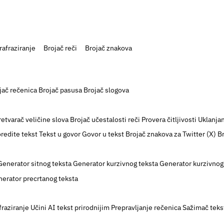
rafraziranje
Brojač reči
Brojač znakova
jač rečenica
Brojač pasusa
Brojač slogova
retvarač veličine slova
Brojač učestalosti reči
Provera čitljivosti
Uklanja
redite tekst
Tekst u govor
Govor u tekst
Brojač znakova za Twitter (X)
B
Generator sitnog teksta
Generator kurzivnog teksta
Generator kurzivnog
erator precrtanog teksta
fraziranje
Učini AI tekst prirodnijim
Prepravljanje rečenica
Sažimač teks