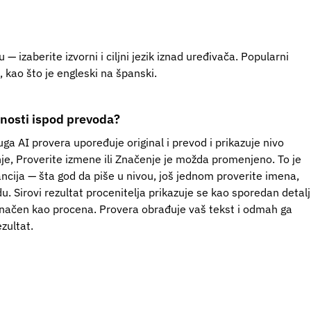
 — izaberite izvorni i ciljni jezik iznad uređivača. Popularni
, kao što je engleski na španski.
anosti ispod prevoda?
a AI provera upoređuje original i prevod i prikazuje nivo
je, Proverite izmene ili Značenje je možda promenjeno. To je
cija — šta god da piše u nivou, još jednom proverite imena,
u. Sirovi rezultat procenitelja prikazuje se kao sporedan detalj
značen kao procena. Provera obrađuje vaš tekst i odmah ga
zultat.