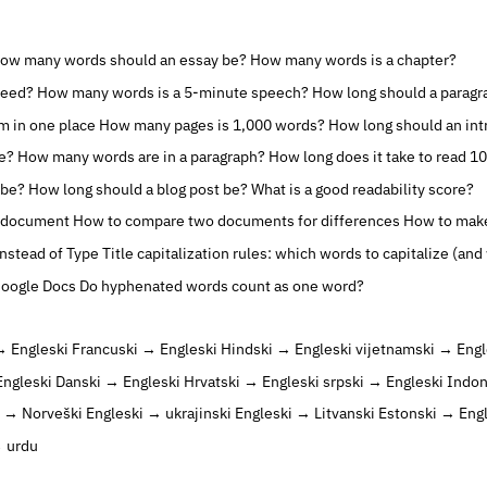
ow many words should an essay be?
How many words is a chapter?
peed?
How many words is a 5-minute speech?
How long should a paragr
rm in one place
How many pages is 1,000 words?
How long should an int
e?
How many words are in a paragraph?
How long does it take to read 1
 be?
How long should a blog post be?
What is a good readability score?
d document
How to compare two documents for differences
How to make
Instead of Type
Title capitalization rules: which words to capitalize (and
Google Docs
Do hyphenated words count as one word?
→ Engleski
Francuski → Engleski
Hindski → Engleski
vijetnamski → Engl
Engleski
Danski → Engleski
Hrvatski → Engleski
srpski → Engleski
Indon
i → Norveški
Engleski → ukrajinski
Engleski → Litvanski
Estonski → Eng
→ urdu