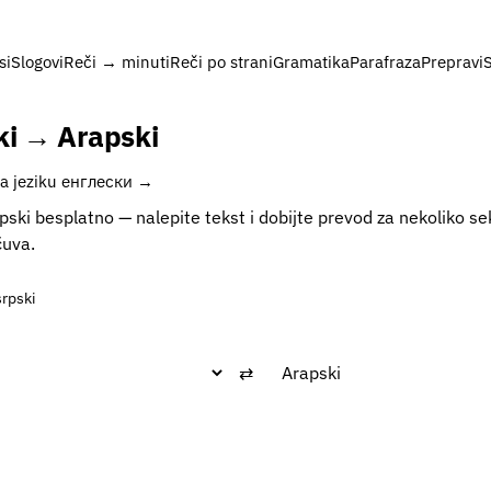
si
Slogovi
Reči → minuti
Reči po strani
Gramatika
Parafraza
Prepravi
ki → Arapski
na jeziku енглески →
pski besplatno — nalepite tekst i dobijte prevod za nekoliko se
čuva.
srpski
⇄