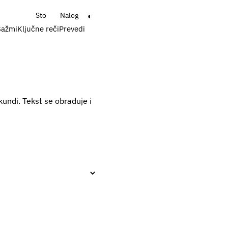
◐
Sto
Nalog
Sažmi
Ključne reči
Prevedi
kundi. Tekst se obrađuje i