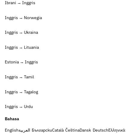
Ibrani → Inggris
Inggris → Norwegia
Inggris → Ukraina
Inggris → Lituania
Estonia → Inggris
Inggris → Tamil
Inggris → Tagalog
Inggris → Urdu
Bahasa
English
العربية
Български
Català
Čeština
Dansk
Deutsch
Ελληνικά