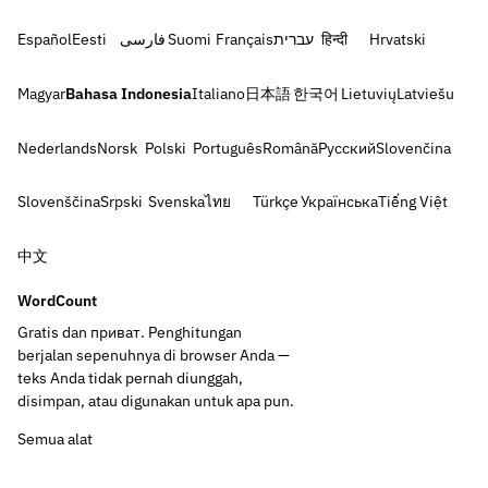
Español
Eesti
فارسی
Suomi
Français
עברית
हिन्दी
Hrvatski
Magyar
Bahasa Indonesia
Italiano
日本語
한국어
Lietuvių
Latviešu
Nederlands
Norsk
Polski
Português
Română
Русский
Slovenčina
Slovenščina
Srpski
Svenska
ไทย
Türkçe
Українська
Tiếng Việt
中文
WordCount
Gratis dan приват. Penghitungan
berjalan sepenuhnya di browser Anda —
teks Anda tidak pernah diunggah,
disimpan, atau digunakan untuk apa pun.
Semua alat