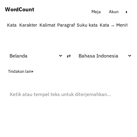
Word
Count
◐
Meja
Akun
Kata
Karakter
Kalimat
Paragraf
Suku kata
Kata → Menit
Kat
⇄
Tindakan lain